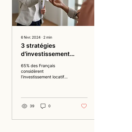
6 févr. 2024
∙
2
min
3 stratégies
d'investissement
locatif
65% des Français
considèrent
l’investissement locatif
intéressant, tandis que
seulement 15% d’entre
eux ont sauté le pas.
39
0