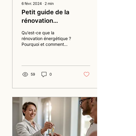
6 févr. 2024
∙
2
min
Petit guide de la
rénovation
énergétique
Qu'est-ce que la
rénovation énergétique ?
Pourquoi et comment
rénover mon logement ?
La rénovation
énergétique, qu’est-ce
que c’est ?...
59
0