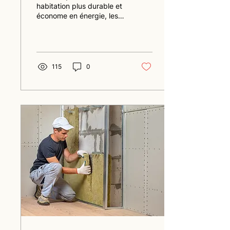
performance
habitation plus durable et
économe en énergie, les
énergétique
Ventilations Mécaniques
Contrôlées (VMC) jouent
un rôle crucial....
115
0