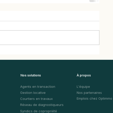
Nos solutions
À propos
Agents en transaction
L'équipe
Gestion locative
Nos partenaires
Emplois chez Optimmo
Courtiers en travaux
Réseau de diagnostiqueurs
Syndics de copropriété