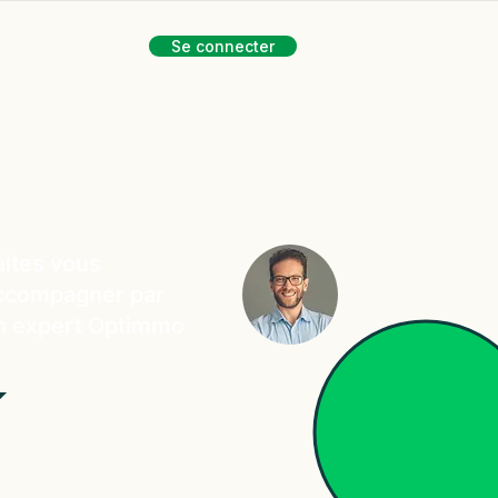
Se connecter
aites vous
ccompagner par
n expert Optimmo