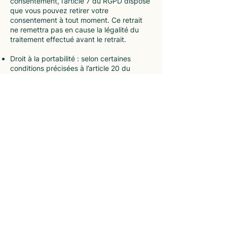
consentement, l’article 7 du RGPD dispose
que vous pouvez retirer votre
consentement à tout moment. Ce retrait
ne remettra pas en cause la légalité du
traitement effectué avant le retrait.
Droit à la portabilité : selon certaines
conditions précisées à l’article 20 du
RGPD, vous avez le droit de recevoir les
données personnelles que vous nous avez
fournies dans un format standard lisible
par machine et d’exiger leur transfert au
destinataire de votre choix.
Droit d’opposition : en vertu de l’article 21
du RGPD, vous avez le droit de vous
opposer au traitement de vos données
personnelles. Notez toutefois que nous
pourrons maintenir leur traitement malgré
cette opposition, pour des motifs légitimes
ou la défense de droits en justice.
Vous pouvez exercer ces droits en nous
écrivant aux coordonnées ci-dessous.